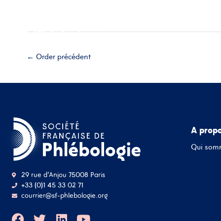
Aller
Accueil
A propos
Esp
au
contenu
Adhérez
←
Order précédent
A prop
Qui som
29 rue d'Anjou 75008 Paris
+33 (0)1 45 33 02 71
courrier@sf-phlebologie.org
F
T
L
Y