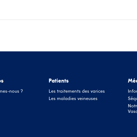
ace patients
Informations médecins
Évènements
Conta
os
Patients
Méd
mes-nous ?
Les traitements des varices
Info
Les maladies veineuses
Séqu
Notr
Vasc
Nom d'utilisateur ou adresse mail