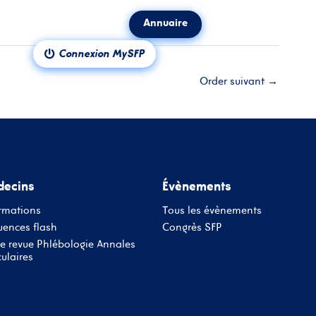
Annuaire
ct
Notre revue
Connexion MySFP
Order suivant
→
ecins
Évènements
rmations
Tous les évènements
ences flash
Congrès SFP
e revue Phlébologie Annales
ulaires