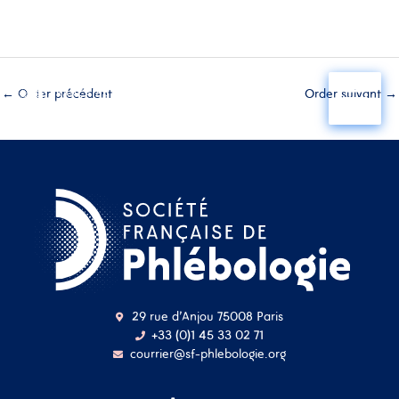
Aller
au
←
Order précédent
Order suivant
→
contenu
29 rue d'Anjou 75008 Paris
+33 (0)1 45 33 02 71
courrier@sf-phlebologie.org
Nom d'utilisateur ou
adresse mail