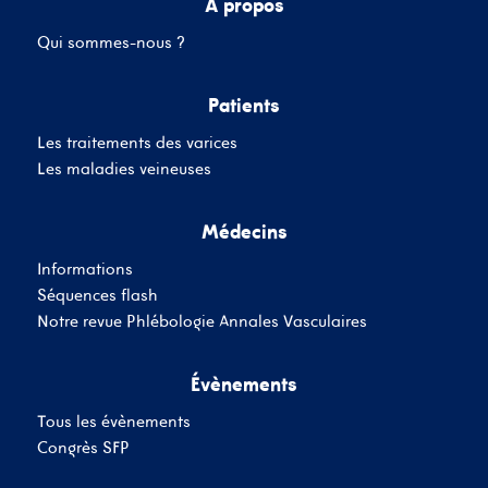
A propos
Qui sommes-nous ?
Mot de passe
Patients
Les traitements des varices
Se souvenir de moi
Mot de passe oublié
Les maladies veineuses
Médecins
SE CONNECTER
Informations
Vous n'avez pas de
Séquences flash
compte ?
Inscrivez-Vous
Notre revue Phlébologie Annales Vasculaires
Évènements
Tous les évènements
Congrès SFP