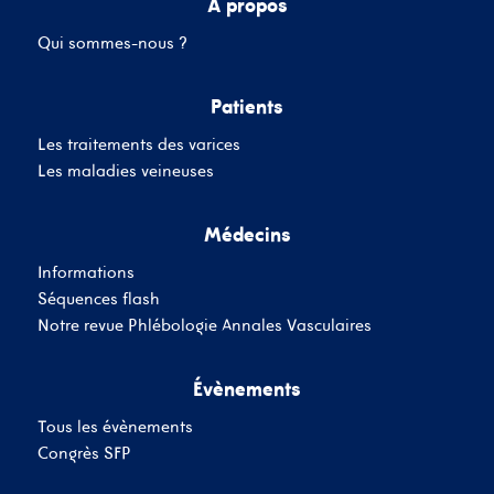
A propos
Qui sommes-nous ?
Mot de passe
Patients
Les traitements des varices
Se souvenir de moi
Mot de passe oublié
Les maladies veineuses
Médecins
SE CONNECTER
Informations
Vous n'avez pas de
Séquences flash
compte ?
Inscrivez-Vous
Notre revue Phlébologie Annales Vasculaires
Évènements
Tous les évènements
Congrès SFP