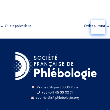
Aller
au
←
Order précédent
Order suivant
→
contenu
29 rue d'Anjou 75008 Paris
+33 (0)1 45 33 02 71
courrier@sf-phlebologie.org
Nom d'utilisateur ou
adresse mail