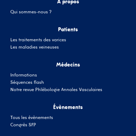
A propos
Qui sommes-nous ?
Mot de passe
Patients
Les traitements des varices
Se souvenir de moi
Mot de passe oublié
Les maladies veineuses
Médecins
SE CONNECTER
Informations
Vous n'avez pas de
Séquences flash
compte ?
Inscrivez-Vous
Notre revue Phlébologie Annales Vasculaires
Évènements
Tous les évènements
Congrès SFP