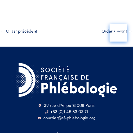
Aller
au
←
Order précédent
Order suivant
→
contenu
29 rue d'Anjou 75008 Paris
+33 (0)1 45 33 02 71
courrier@sf-phlebologie.org
Nom d'utilisateur ou
adresse mail