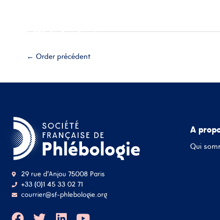
Aller
Accueil
A propos
Esp
au
contenu
Adhérez
←
Order précédent
A prop
Qui som
29 rue d'Anjou 75008 Paris
+33 (0)1 45 33 02 71
courrier@sf-phlebologie.org
F
T
L
Y