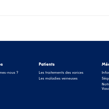
ace patients
Informations médecins
Évènements
Conta
os
Patients
Méd
mes-nous ?
Les traitements des varices
Info
Les maladies veineuses
Séqu
Notr
Vasc
Nom d'utilisateur ou adresse mail