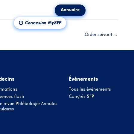
Annuaire
ct
Notre revue
Connexion MySFP
Order suivant
→
ecins
Évènements
rmations
Tous les évènements
ences flash
Congrès SFP
e revue Phlébologie Annales
ulaires