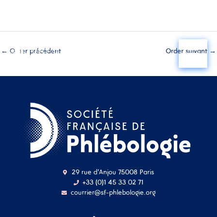
Aller
au
←
Order précédent
Order suivant
→
contenu
29 rue d'Anjou 75008 Paris
+33 (0)1 45 33 02 71
courrier@sf-phlebologie.org
Nom d'utilisateur ou
adresse mail