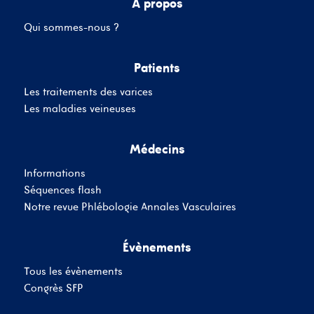
A propos
Qui sommes-nous ?
Mot de passe
Patients
Les traitements des varices
Se souvenir de moi
Mot de passe oublié
Les maladies veineuses
Médecins
SE CONNECTER
Informations
Vous n'avez pas de
Séquences flash
compte ?
Inscrivez-Vous
Notre revue Phlébologie Annales Vasculaires
Évènements
Tous les évènements
Congrès SFP