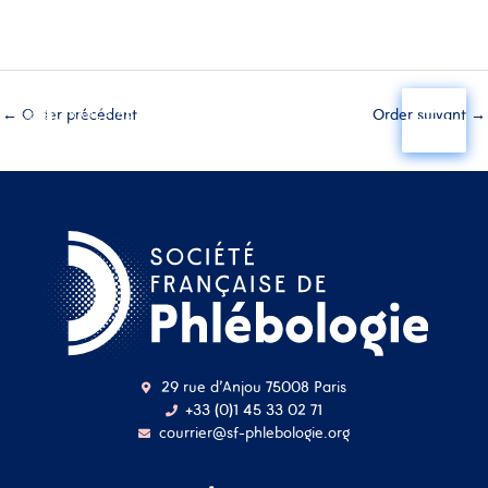
Aller
au
←
Order précédent
Order suivant
→
contenu
29 rue d'Anjou 75008 Paris
+33 (0)1 45 33 02 71
courrier@sf-phlebologie.org
Nom d'utilisateur ou
adresse mail