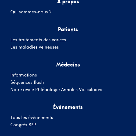
A propos
Qui sommes-nous ?
Mot de passe
Patients
Les traitements des varices
Se souvenir de moi
Mot de passe oublié
Les maladies veineuses
Médecins
SE CONNECTER
Informations
Vous n'avez pas de
Séquences flash
compte ?
Inscrivez-Vous
Notre revue Phlébologie Annales Vasculaires
Évènements
Tous les évènements
Congrès SFP