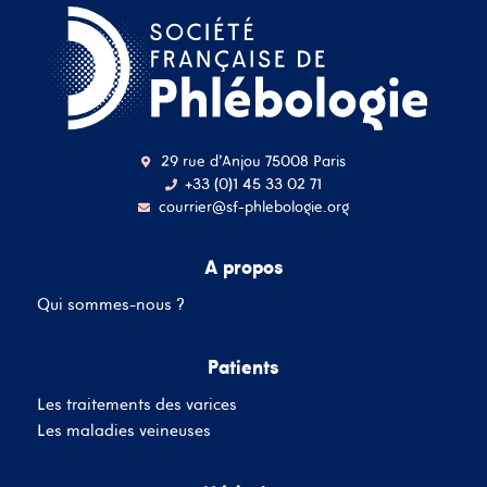
Nom d'utilisateur ou
adresse mail
29 rue d'Anjou 75008 Paris
+33 (0)1 45 33 02 71
Mot de passe
courrier@sf-phlebologie.org
A propos
Se souvenir de moi
Mot de passe oublié
Qui sommes-nous ?
Patients
SE CONNECTER
Les traitements des varices
Vous n'avez pas de
compte ?
Les maladies veineuses
Inscrivez-Vous