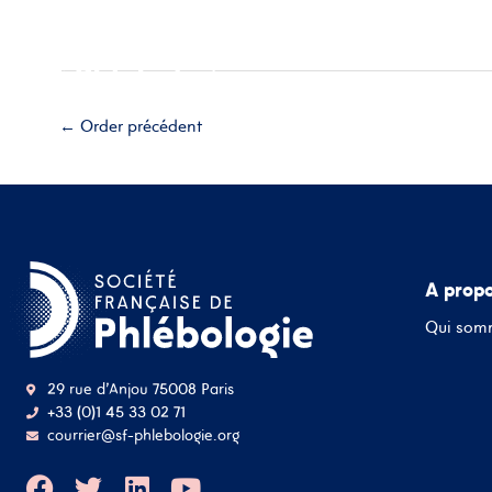
Aller
Accueil
A propos
Esp
au
contenu
Adhérez
←
Order précédent
A prop
Qui som
29 rue d'Anjou 75008 Paris
+33 (0)1 45 33 02 71
courrier@sf-phlebologie.org
F
T
L
Y