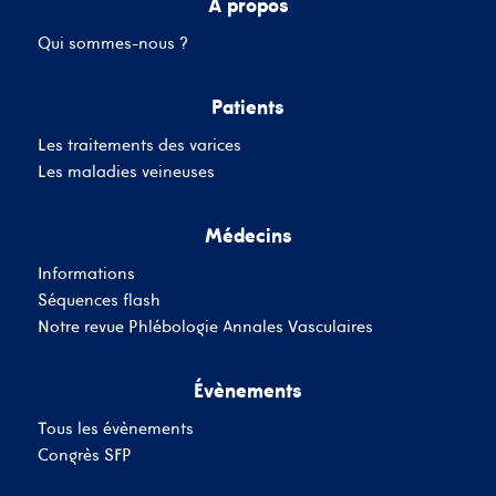
A propos
Qui sommes-nous ?
Mot de passe
Patients
Les traitements des varices
Se souvenir de moi
Mot de passe oublié
Les maladies veineuses
Médecins
SE CONNECTER
Informations
Vous n'avez pas de
Séquences flash
compte ?
Inscrivez-Vous
Notre revue Phlébologie Annales Vasculaires
Évènements
Tous les évènements
Congrès SFP