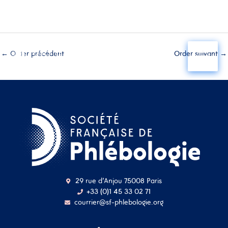
Aller
au
←
Order précédent
Order suivant
→
contenu
29 rue d'Anjou 75008 Paris
+33 (0)1 45 33 02 71
courrier@sf-phlebologie.org
Nom d'utilisateur ou
adresse mail