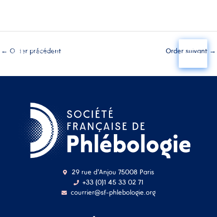
Aller
au
←
Order précédent
Order suivant
→
contenu
29 rue d'Anjou 75008 Paris
+33 (0)1 45 33 02 71
courrier@sf-phlebologie.org
Nom d'utilisateur ou
adresse mail