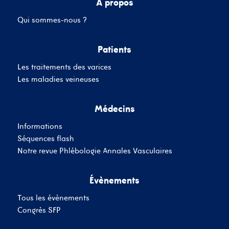
A propos
Qui sommes-nous ?
Mot de passe
Patients
Les traitements des varices
Se souvenir de moi
Mot de passe oublié
Les maladies veineuses
Médecins
SE CONNECTER
Informations
Vous n'avez pas de
Séquences flash
compte ?
Inscrivez-Vous
Notre revue Phlébologie Annales Vasculaires
Évènements
Tous les évènements
Congrès SFP