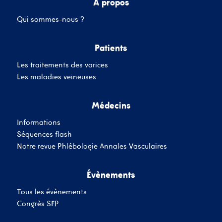
A propos
Qui sommes-nous ?
Mot de passe
Patients
Les traitements des varices
Se souvenir de moi
Mot de passe oublié
Les maladies veineuses
Médecins
SE CONNECTER
Informations
Vous n'avez pas de
Séquences flash
compte ?
Inscrivez-Vous
Notre revue Phlébologie Annales Vasculaires
Évènements
Tous les évènements
Congrès SFP