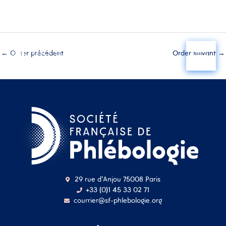
Aller
au
←
Order précédent
Order suivant
→
contenu
29 rue d'Anjou 75008 Paris
+33 (0)1 45 33 02 71
courrier@sf-phlebologie.org
Nom d'utilisateur ou
adresse mail