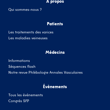
A propos
Qui sommes-nous ?
Mot de passe
Patients
Les traitements des varices
Se souvenir de moi
Mot de passe oublié
Les maladies veineuses
Médecins
SE CONNECTER
Informations
Vous n'avez pas de
Séquences flash
compte ?
Inscrivez-Vous
Notre revue Phlébologie Annales Vasculaires
Évènements
Tous les évènements
Congrès SFP