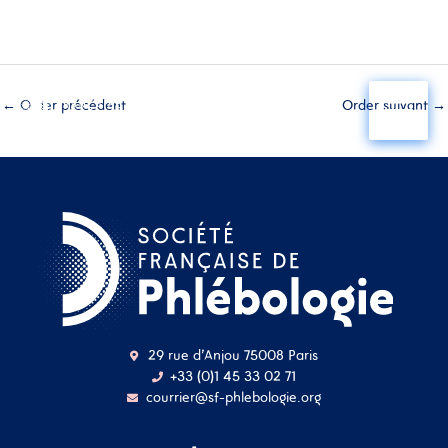
Aller
au
←
Order précédent
Order suivant
→
contenu
29 rue d'Anjou 75008 Paris
+33 (0)1 45 33 02 71
courrier@sf-phlebologie.org
Nom d'utilisateur ou
adresse mail