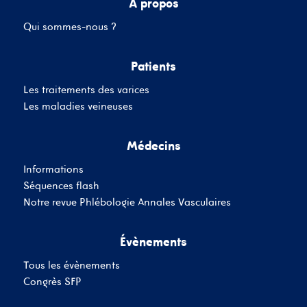
A propos
Qui sommes-nous ?
Mot de passe
Patients
Les traitements des varices
Se souvenir de moi
Mot de passe oublié
Les maladies veineuses
Médecins
SE CONNECTER
Informations
Vous n'avez pas de
Séquences flash
compte ?
Inscrivez-Vous
Notre revue Phlébologie Annales Vasculaires
Évènements
Tous les évènements
Congrès SFP