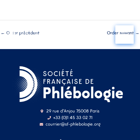
Aller
au
←
Order précédent
Order suivant
→
contenu
29 rue d'Anjou 75008 Paris
+33 (0)1 45 33 02 71
courrier@sf-phlebologie.org
Nom d'utilisateur ou
adresse mail