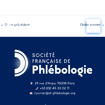
Aller
au
←
Order précédent
Order suivant
→
contenu
29 rue d'Anjou 75008 Paris
+33 (0)1 45 33 02 71
courrier@sf-phlebologie.org
Nom d'utilisateur ou
adresse mail