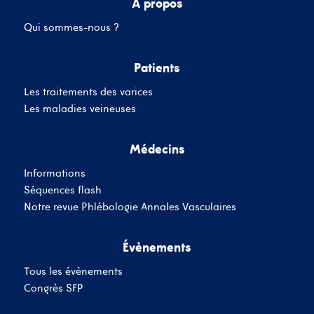
A propos
Qui sommes-nous ?
Mot de passe
Patients
Les traitements des varices
Se souvenir de moi
Mot de passe oublié
Les maladies veineuses
Médecins
SE CONNECTER
Informations
Vous n'avez pas de
Séquences flash
compte ?
Inscrivez-Vous
Notre revue Phlébologie Annales Vasculaires
Évènements
Tous les évènements
Congrès SFP