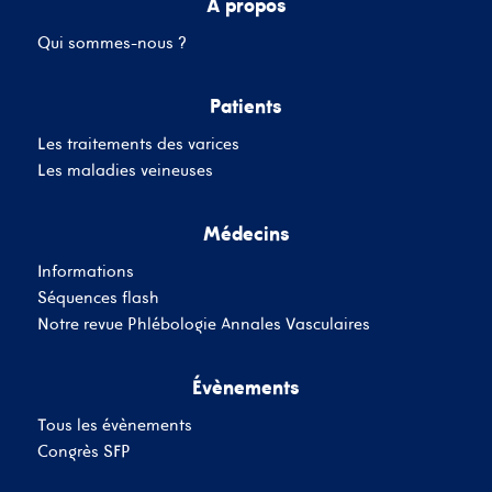
A propos
Qui sommes-nous ?
Mot de passe
Patients
Les traitements des varices
Se souvenir de moi
Mot de passe oublié
Les maladies veineuses
Médecins
SE CONNECTER
Informations
Vous n'avez pas de
Séquences flash
compte ?
Inscrivez-Vous
Notre revue Phlébologie Annales Vasculaires
Évènements
Tous les évènements
Congrès SFP