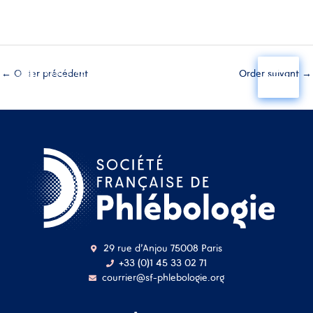
Aller
au
←
Order précédent
Order suivant
→
contenu
29 rue d'Anjou 75008 Paris
+33 (0)1 45 33 02 71
courrier@sf-phlebologie.org
Nom d'utilisateur ou
adresse mail